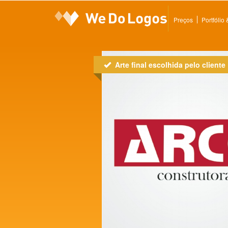
Preços
Portfólio
Arte final escolhida pelo cliente