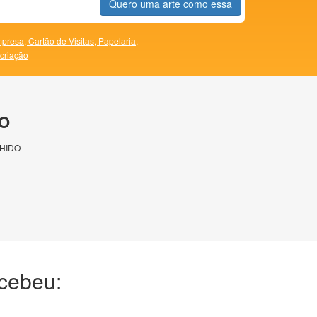
Quero uma arte como essa
presa,
Cartão de Visitas,
Papelaria,
 criação
O
HIDO
ecebeu: