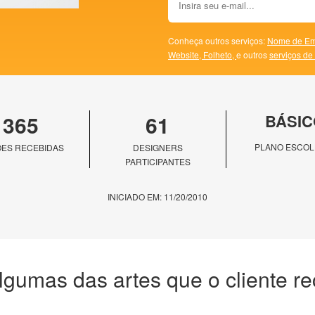
Conheça outros serviços:
Nome de Em
Website,
Folheto,
e outros
serviços de
365
61
BÁSIC
PLANO ESCOL
ES RECEBIDAS
DESIGNERS
PARTICIPANTES
INICIADO EM: 11/20/2010
lgumas das artes que o cliente r