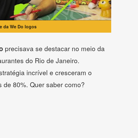
te da We Do logos
o
precisava se destacar no meio da
taurantes do Rio de Janeiro.
tratégia incrível e cresceram o
s de 80%. Quer saber como?