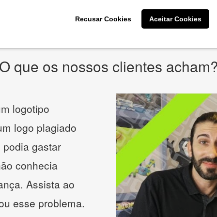
* Prometemos não compartilhar e utilizar seus dados para enviar
qualquer tipo de SPAM. Confira as
Políticas de Privacidade.
Recusar Cookies
Aceitar Cookies
O que os nossos clientes acham
m logotipo
 um logo plagiado
 podia gastar
não conhecia
ança. Assista ao
nou esse problema.