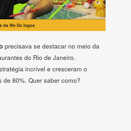
te da We Do logos
o
precisava se destacar no meio da
taurantes do Rio de Janeiro.
tratégia incrível e cresceram o
s de 80%. Quer saber como?