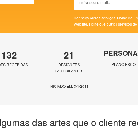
Conheça outros serviços:
Nome de Em
Website,
Folheto,
e outros
serviços de
132
21
PERSONA
PLANO ESCOL
ES RECEBIDAS
DESIGNERS
PARTICIPANTES
INICIADO EM: 3/1/2011
lgumas das artes que o cliente r