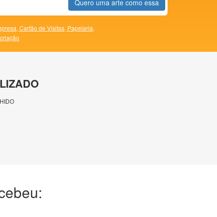
Quero uma arte como essa
presa,
Cartão de Visitas,
Papelaria,
 criação
LIZADO
HIDO
ecebeu: