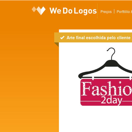
Preços
Portfólio
Arte final escolhida pelo cliente