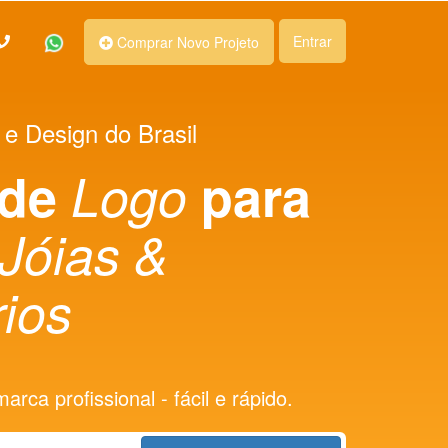
Entrar
Comprar Novo Projeto
 e Design do Brasil
 de
Logo
para
Jóias &
ios
rca profissional - fácil e rápido.