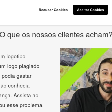
* Prometemos não compartilhar e utilizar seus dados para enviar
qualquer tipo de SPAM. Confira as
Políticas de Privacidade.
Recusar Cookies
Aceitar Cookies
O que os nossos clientes acham
m logotipo
 um logo plagiado
 podia gastar
não conhecia
ança. Assista ao
nou esse problema.