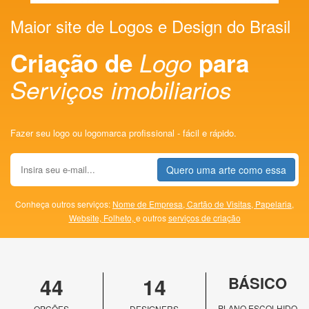
Maior site de Logos e Design do Brasil
Criação de
Logo
para
Serviços imobiliarios
Fazer seu logo ou logomarca profissional - fácil e rápido.
Quero uma arte como essa
Conheça outros serviços:
Nome de Empresa,
Cartão de Visitas,
Papelaria,
Website,
Folheto,
e outros
serviços de criação
44
14
BÁSICO
PLANO ESCOLHIDO
OPÇÕES
DESIGNERS