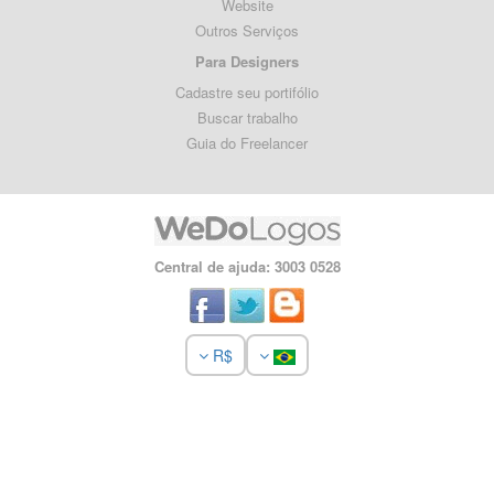
Website
Outros Serviços
Para Designers
Cadastre seu portifólio
Buscar trabalho
Guia do Freelancer
Central de ajuda: 3003 0528
R$