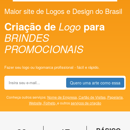
Maior site de Logos e Design do Brasil
Criação de
Logo
para
BRINDES
PROMOCIONAIS
Fazer seu logo ou logomarca profissional - fácil e rápido.
Quero uma arte como essa
Conheça outros serviços:
Nome de Empresa,
Cartão de Visitas,
Papelaria,
Website,
Folheto,
e outros
serviços de criação