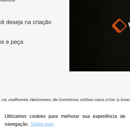
cê deseja na criação
es e peça
s melhores designers de logotipos online para criar a lo
 banner, cartão de visita, folder, flyer, website e muito mai
Utilizamos cookies para melhorar sua experiência de
navegação.
Saiba mais