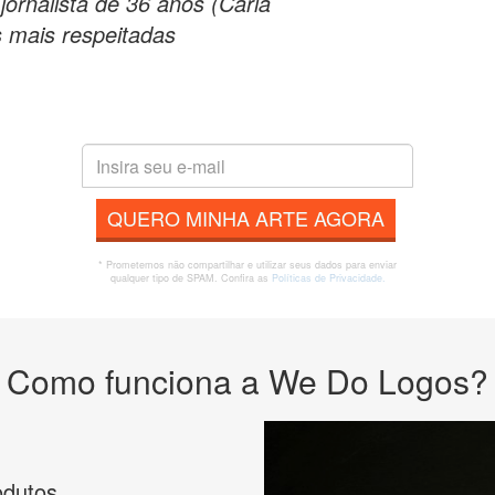
jornalista de 36 anos (Carla
 mais respeitadas
QUERO MINHA ARTE AGORA
* Prometemos não compartilhar e utilizar seus dados para enviar
qualquer tipo de SPAM. Confira as
Políticas de Privacidade.
Como funciona a We Do Logos?
odutos