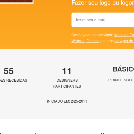
Fazer seu logo ou logoma
Conheça outros serviços:
Nome de Em
Website,
Folheto,
e outros
serviços de
55
11
BÁSIC
PLANO ESCOL
ES RECEBIDAS
DESIGNERS
PARTICIPANTES
INICIADO EM: 2/25/2011