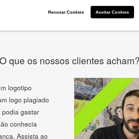
CRIE SUA MARCA
Recusar Cookies
Aceitar Cookies
* Prometemos não compartilhar e utilizar seus dados para enviar
qualquer tipo de SPAM. Confira as
Políticas de Privacidade.
O que os nossos clientes acham
m logotipo
 um logo plagiado
 podia gastar
não conhecia
ança. Assista ao