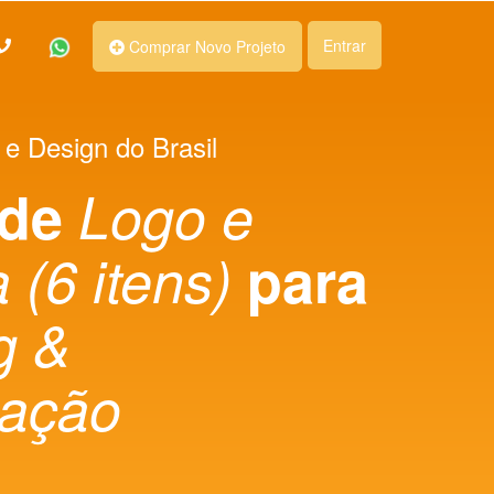
Entrar
Comprar Novo Projeto
 e Design do Brasil
 de
Logo e
 (6 itens)
para
g &
ação