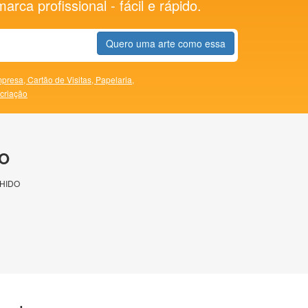
rca profissional - fácil e rápido.
Quero uma arte como essa
presa,
Cartão de Visitas,
Papelaria,
 criação
O
HIDO