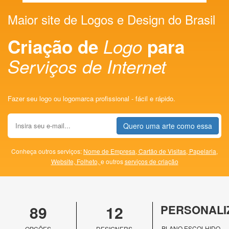
Maior site de Logos e Design do Brasil
Criação de
Logo
para
Serviços de Internet
Fazer seu logo ou logomarca profissional - fácil e rápido.
Quero uma arte como essa
Conheça outros serviços:
Nome de Empresa,
Cartão de Visitas,
Papelaria,
Website,
Folheto,
e outros
serviços de criação
89
12
PERSONALI
PLANO ESCOLHIDO
OPÇÕES
DESIGNERS