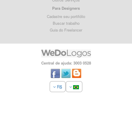
Para Designers
Cadastre seu portifólio
Buscar trabalho
Guia do Freelancer
Central de ajuda: 3003 0528
R$