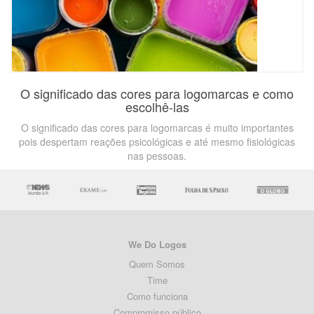
O significado das cores para logomarcas e como
escolhê-las
O significado das cores para logomarcas é muito importantes
pois despertam reações psicológicas e até mesmo fisiológicas
nas pessoas.
We Do Logos
Quem Somos
Time
Como funciona
Compromisso público