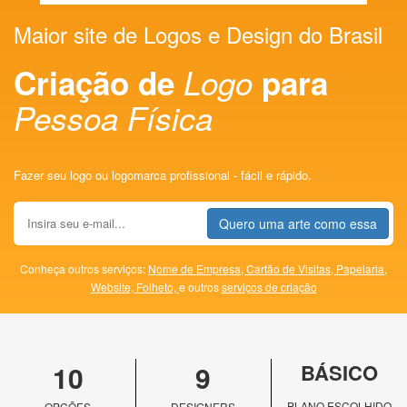
Maior site de Logos e Design do Brasil
Criação de
Logo
para
Pessoa Física
Fazer seu logo ou logomarca profissional - fácil e rápido.
Quero uma arte como essa
Conheça outros serviços:
Nome de Empresa,
Cartão de Visitas,
Papelaria,
Website,
Folheto,
e outros
serviços de criação
10
9
BÁSICO
PLANO ESCOLHIDO
OPÇÕES
DESIGNERS