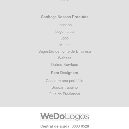
Conheça Nossos Produtos
Logotipo
Logomarca
Logo
Marca
Sugestão de nome de Empresa
Website
Outros Serviços
Para Designers
Cadastre seu portifólio
Buscar trabalho
Guia do Freelancer
Central de ajuda: 3003 0528