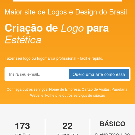
Maior site de Logos e Design do Brasil
Criação de
Logo
para
Estética
Fazer seu logo ou logomarca profissional - fácil e rápido.
Quero uma arte como essa
Conheça outros serviços:
Nome de Empresa,
Cartão de Visitas,
Papelaria,
Website,
Folheto,
e outros
serviços de criação
173
22
BÁSICO
PLANO ESCOLHIDO
OPÇÕES
DESIGNERS