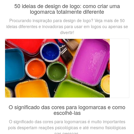
50 ideias de design de logo: como criar uma
logomarca totalmente diferente
Procurando inspiração para design de logo? Veja mais de 50
ideias diferentes e inovadoras para usar em logos ou apenas se
divertir!
O significado das cores para logomarcas e como
escolhê-las
O significado das cores para logomarcas é muito importantes
pois despertam reações psicológicas e até mesmo fisiológicas
nas pessoas.