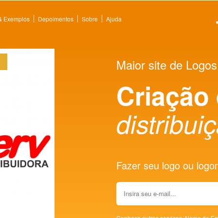
 & Exemplos
Depoimentos
Sobre
Ajuda
Maior site de Logos
Criação
distribui
Fazer seu logo ou logoma
Conheça outros serviços:
Nome de Em