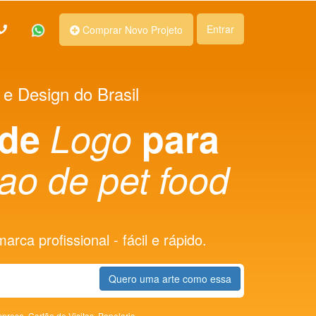
Entrar
Comprar Novo Projeto
 e Design do Brasil
 de
Logo
para
çao de pet food
rca profissional - fácil e rápido.
Quero uma arte como essa
presa,
Cartão de Visitas,
Papelaria,