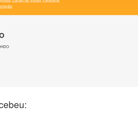
 criação
O
HIDO
ecebeu: