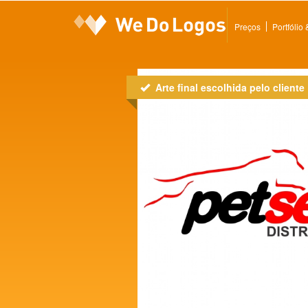
Preços
Portfólio
Arte final escolhida pelo cliente