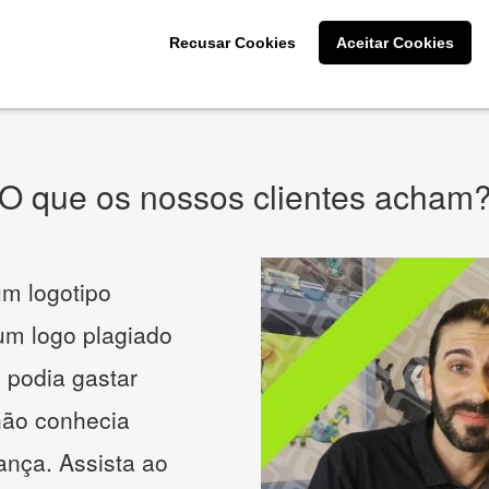
CRIE SUA MARCA
Recusar Cookies
Aceitar Cookies
* Prometemos não compartilhar e utilizar seus dados para enviar
qualquer tipo de SPAM. Confira as
Políticas de Privacidade.
O que os nossos clientes acham
m logotipo
 um logo plagiado
 podia gastar
não conhecia
ança. Assista ao