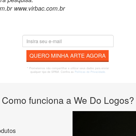
om.br www.virbac.com.br
QUERO MINHA ARTE AGORA
* Prometemos não compartilhar e utilizar seus dados para enviar
qualquer tipo de SPAM. Confira as
Políticas de Privacidade.
Como funciona a We Do Logos?
odutos