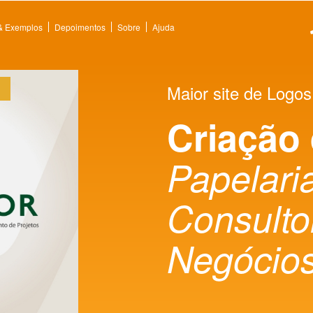
 & Exemplos
Depoimentos
Sobre
Ajuda
Maior site de Logos
Criação
Papelaria
Consulto
Negócio