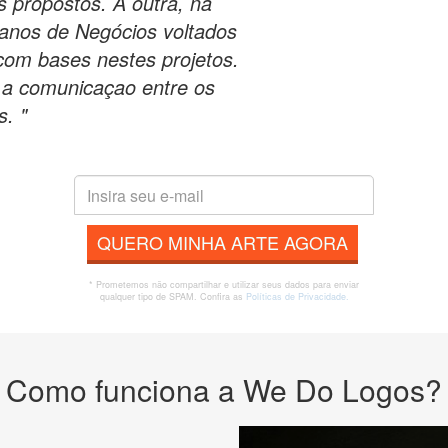
os propostos. A outra, na
lanos de Negócios voltados
com bases nestes projetos.
r a comunicaçao entre os
s. "
QUERO MINHA ARTE AGORA
* Prometemos não compartilhar e utilizar seus dados para enviar
qualquer tipo de SPAM. Confira as
Políticas de Privacidade.
Como funciona a We Do Logos?