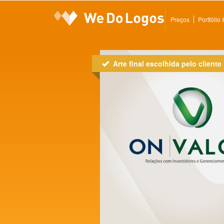
Preços
Portfólio
Arte final escolhida pelo cliente