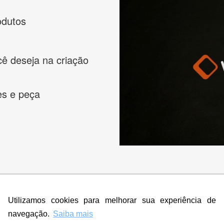
odutos
cê deseja na criação
es e peça
s melhores designers de logotipos online para criar a lo
Utilizamos cookies para melhorar sua experiência de
 banner, cartão de visita, folder, flyer, website e muito mai
navegação.
Saiba mais