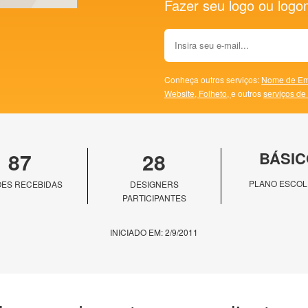
Fazer seu logo ou logoma
Conheça outros serviços:
Nome de Em
Website,
Folheto,
e outros
serviços de
87
28
BÁSIC
PLANO ESCOL
ES RECEBIDAS
DESIGNERS
PARTICIPANTES
INICIADO EM: 2/9/2011