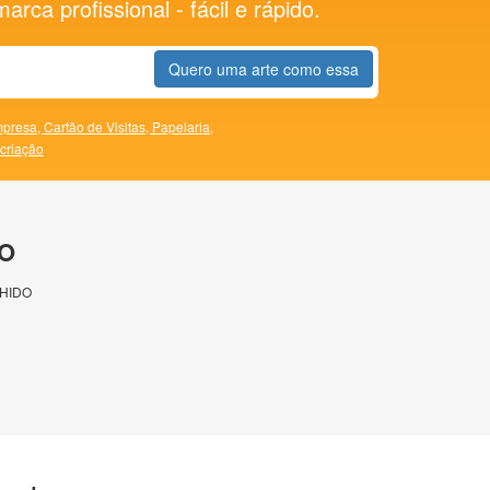
rca profissional - fácil e rápido.
Quero uma arte como essa
presa,
Cartão de Visitas,
Papelaria,
 criação
O
HIDO