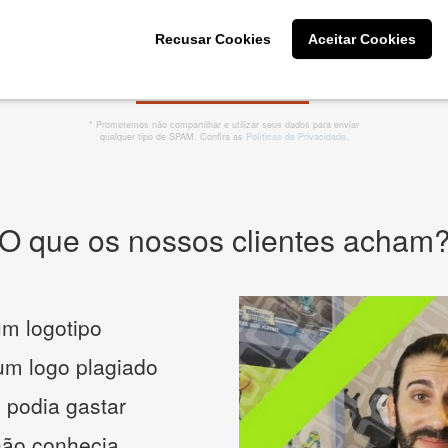
Recusar Cookies
Aceitar Cookies
CRIE SUA MARCA
* Prometemos não compartilhar e utilizar seus dados para enviar
qualquer tipo de SPAM. Confira as
Políticas de Privacidade.
O que os nossos clientes acham
m logotipo
 um logo plagiado
 podia gastar
não conhecia