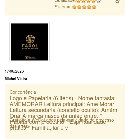
Qualidade:
Sistema:
17/06/2026
Michel Vieira
Concorrência
Logo e Papelaria (6 itens) - Nome fantasia:
AMEMORAR Leitura principal: Ame Morar
Leitura secundária (conceito oculto): Amém
Orar A marca nasce da união entre: *
Gratidão a WeDoLogos pela praticidade do processo
Habitar com propósito * Espiritualidade
das artes.
prática * Família, lar e v