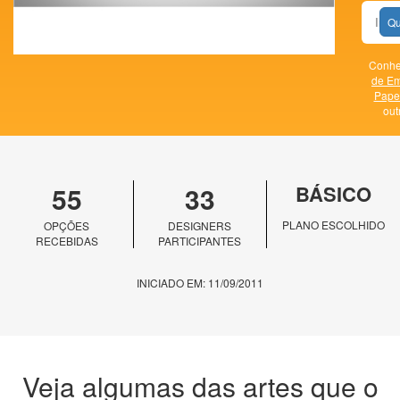
Qu
Conhe
de E
Papel
out
55
33
BÁSICO
PLANO ESCOLHIDO
OPÇÕES
DESIGNERS
RECEBIDAS
PARTICIPANTES
INICIADO EM: 11/09/2011
Veja algumas das artes que o