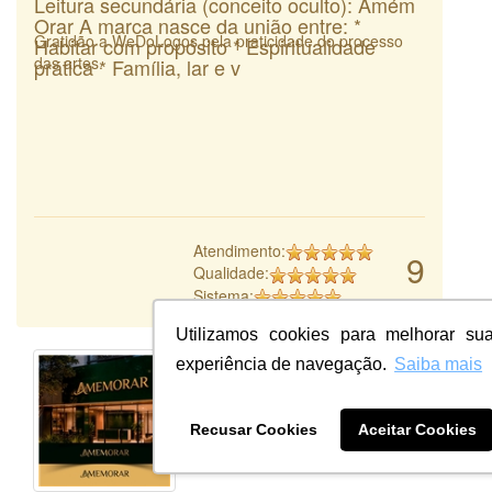
Leitura secundária (conceito oculto): Amém
Orar A marca nasce da união entre: *
Gratidão a WeDoLogos pela praticidade do processo
Habitar com propósito * Espiritualidade
das artes.
prática * Família, lar e v
Atendimento:
9
Qualidade:
Sistema:
Utilizamos cookies para melhorar su
experiência de navegação.
Saiba mais
Recusar Cookies
Aceitar Cookies