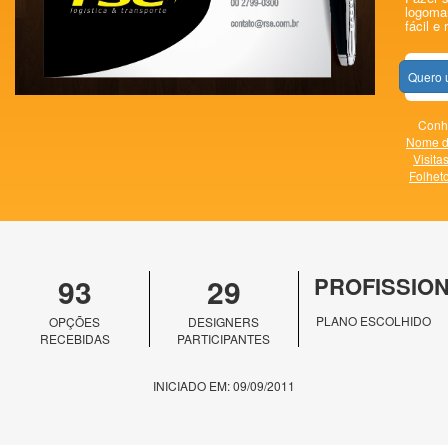
logomar
fácil e 
Quero 
Conhe
Nome d
Visita
Folhet
93
29
PROFISSIO
PLANO ESCOLHIDO
OPÇÕES
DESIGNERS
RECEBIDAS
PARTICIPANTES
INICIADO EM: 09/09/2011