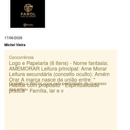
17/06/2026
Michel Vieira
Concorrência
Logo e Papelaria (6 itens) - Nome fantasia:
AMEMORAR Leitura principal: Ame Morar
Leitura secundária (conceito oculto): Amém
Orar A marca nasce da união entre: *
Gratidão a WeDoLogos pela praticidade do processo
Habitar com propósito * Espiritualidade
das artes.
prática * Família, lar e v