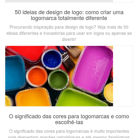
50 ideias de design de logo: como criar uma
logomarca totalmente diferente
Procurando inspiração para design de logo? Veja mais de 50
ideias diferentes e inovadoras para usar em logos ou apenas se
divertir!
O significado das cores para logomarcas e como
escolhê-las
O significado das cores para logomarcas é muito importantes
pois despertam reações psicológicas e até mesmo fisiológicas