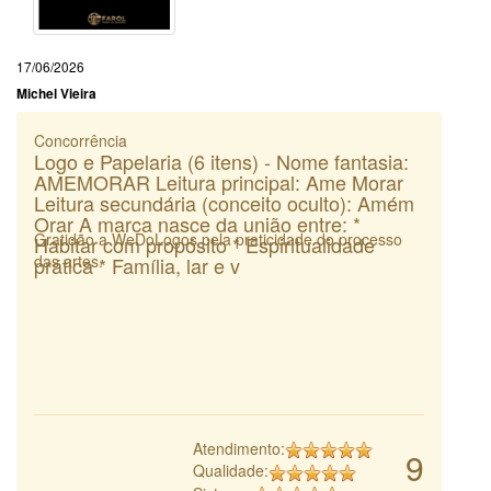
17/06/2026
Michel Vieira
Concorrência
Logo e Papelaria (6 itens) - Nome fantasia:
AMEMORAR Leitura principal: Ame Morar
Leitura secundária (conceito oculto): Amém
Orar A marca nasce da união entre: *
Gratidão a WeDoLogos pela praticidade do processo
Habitar com propósito * Espiritualidade
das artes.
prática * Família, lar e v
Atendimento:
9
Qualidade: