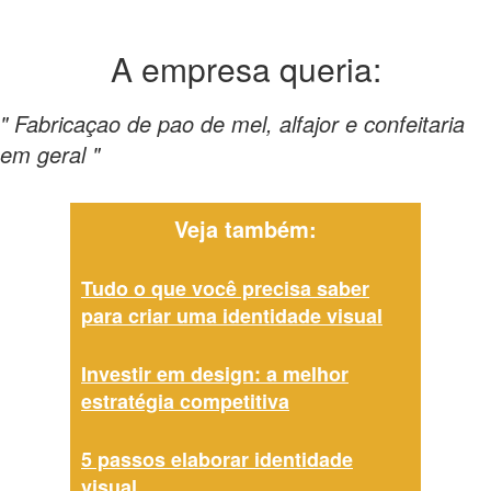
A empresa
queria:
" Fabricaçao de pao de mel, alfajor e confeitaria
em geral "
Veja também:
Tudo o que você precisa saber
para criar uma identidade visual
Investir em design: a melhor
estratégia competitiva
5 passos elaborar identidade
visual