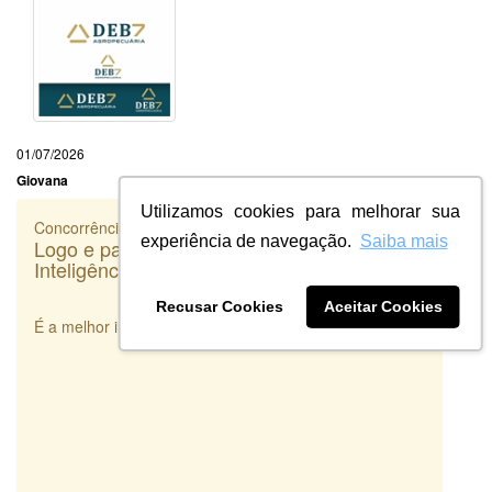
01/07/2026
Giovana
Utilizamos cookies para melhorar sua
Concorrência
experiência de navegação.
Saiba mais
Logo e papelaria (6 itens) - TOP - Fato
Inteligência
Recusar Cookies
Aceitar Cookies
É a melhor integradora de Designers que existe!