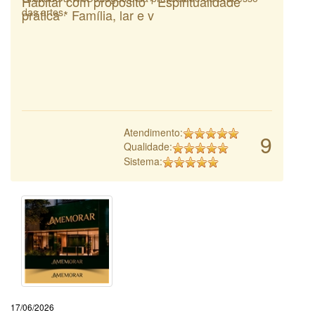
Habitar com propósito * Espiritualidade
das artes.
prática * Família, lar e v
Atendimento:
9
Qualidade:
Sistema:
17/06/2026