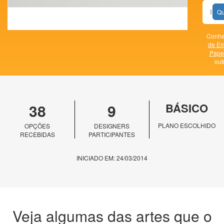
Qu
Conhe
de E
Papel
out
38
9
BÁSICO
PLANO ESCOLHIDO
OPÇÕES
DESIGNERS
RECEBIDAS
PARTICIPANTES
INICIADO EM: 24/03/2014
Veja algumas das artes que o