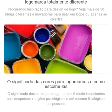
logomarca totalmente diferente
Procurando inspiração para design de logo? Veja mais de 50
ideias diferentes e inovadoras para usar em logos ou apenas se
divertir!
O significado das cores para logomarcas e como
escolhê-las
O significado das cores para logomarcas é muito importantes
pois despertam reações psicológicas e até mesmo fisiológicas
nas pessoas.