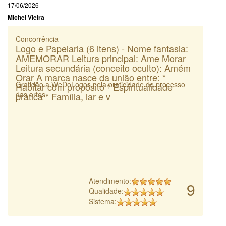
17/06/2026
Michel Vieira
Concorrência
Logo e Papelaria (6 itens) - Nome fantasia:
AMEMORAR Leitura principal: Ame Morar
Leitura secundária (conceito oculto): Amém
Orar A marca nasce da união entre: *
Gratidão a WeDoLogos pela praticidade do processo
Habitar com propósito * Espiritualidade
das artes.
prática * Família, lar e v
Atendimento:
9
Qualidade:
Sistema: