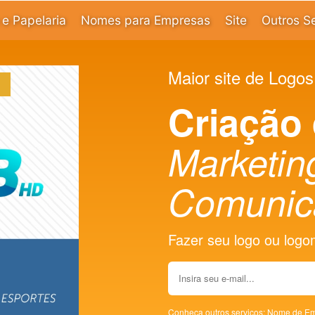
e Papelaria
Nomes para Empresas
Site
Outros S
Maior site de Logos
Criação
Marketin
Comunic
Fazer seu logo ou logoma
Conheça outros serviços:
Nome de Em