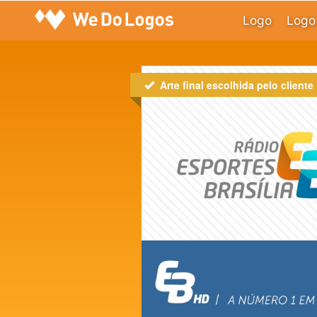
Logo
Logo 
Arte final escolhida pelo cliente