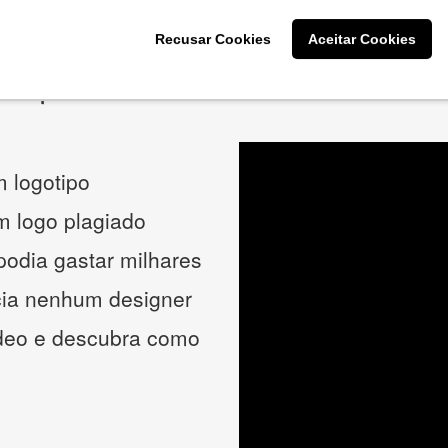
Recusar Cookies
Aceitar Cookies
O que os nossos clientes acham
 logotipo
um logo plagiado
podia gastar milhares
cia nenhum designer
ídeo e descubra como