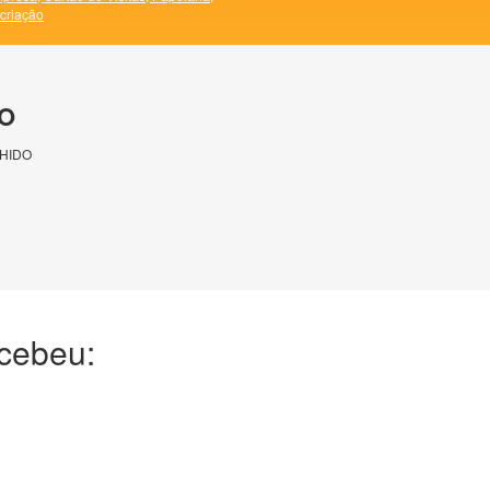
 criação
O
HIDO
ecebeu: