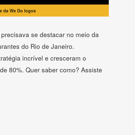
te da We Do logos
precisava se destacar no meio da
urantes do Rio de Janeiro.
atégia incrível e cresceram o
 de 80%. Quer saber como? Assiste