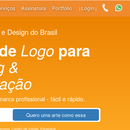
erviços
Assinatura
Portfólio
Login
|
|
 e Design do Brasil
 de
Logo
para
g &
ação
rca profissional - fácil e rápido.
Quero uma arte como essa
presa,
Cartão de Visitas,
Papelaria,