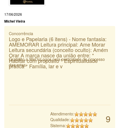
17/06/2026
Michel Vieira
Concorrência
Logo e Papelaria (6 itens) - Nome fantasia:
AMEMORAR Leitura principal: Ame Morar
Leitura secundária (conceito oculto): Amém
Orar A marca nasce da união entre: *
Gratidão a WeDoLogos pela praticidade do processo
Habitar com propósito * Espiritualidade
das artes.
prática * Família, lar e v
Atendimento:
9
Qualidade:
Sistema: