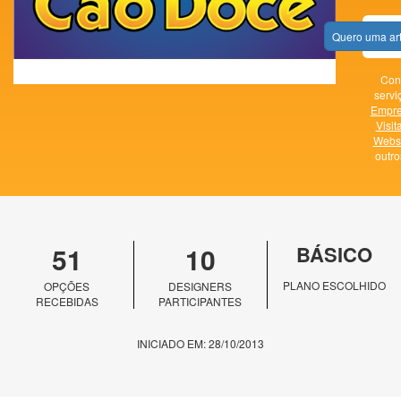
Quero uma ar
Con
servi
Empr
Visit
Websi
outr
51
10
BÁSICO
PLANO ESCOLHIDO
OPÇÕES
DESIGNERS
RECEBIDAS
PARTICIPANTES
INICIADO EM: 28/10/2013