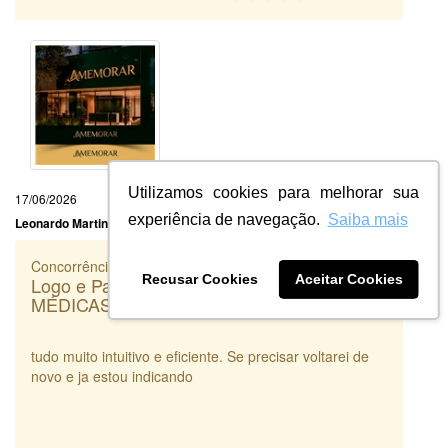
Utilizamos cookies para melhorar sua
17/06/2026
experiência de navegação.
Saiba mais
Leonardo Martins
Concorrência
Recusar Cookies
Aceitar Cookies
Logo e Papelaria (6 itens) - DC PERÍCIAS
MÉDICAS
tudo muito intuitivo e eficiente. Se precisar voltarei de
novo e ja estou indicando