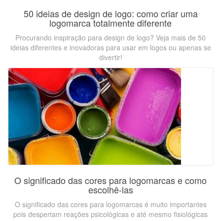
50 ideias de design de logo: como criar uma
logomarca totalmente diferente
Procurando inspiração para design de logo? Veja mais de 50
ideias diferentes e inovadoras para usar em logos ou apenas se
divertir!
O significado das cores para logomarcas e como
escolhê-las
O significado das cores para logomarcas é muito importantes
pois despertam reações psicológicas e até mesmo fisiológicas