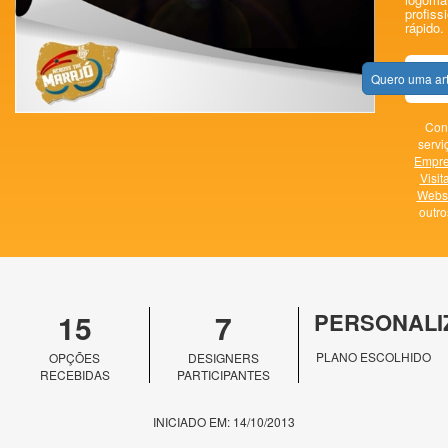
profissi
rápido.
Quero uma ar
Con
servi
Empr
Visit
Websi
outr
15
7
PERSONALI
PLANO ESCOLHIDO
OPÇÕES
DESIGNERS
RECEBIDAS
PARTICIPANTES
INICIADO EM: 14/10/2013