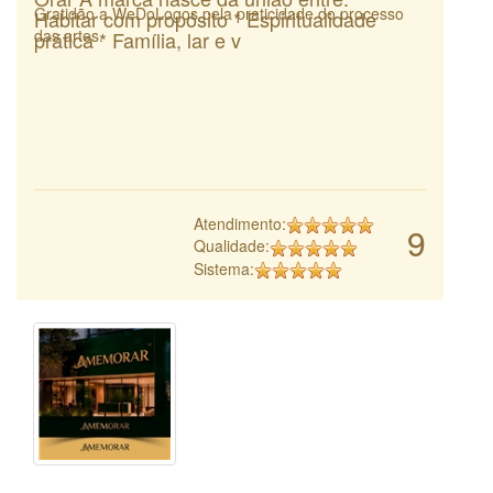
Gratidão a WeDoLogos pela praticidade do processo
Habitar com propósito * Espiritualidade
das artes.
prática * Família, lar e v
Atendimento:
9
Qualidade:
Sistema: