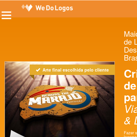
Maio
de 
Des
Bras
Cr
Arte final escolhida pelo cliente
de
pa
Vi
& 
Fazer s
logoma