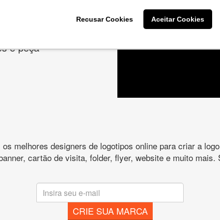
cê deseja na criação
Recusar Cookies
Aceitar Cookies
es e peça
s melhores designers de logotipos online para criar a lo
 banner, cartão de visita, folder, flyer, website e muito mai
CRIE SUA MARCA