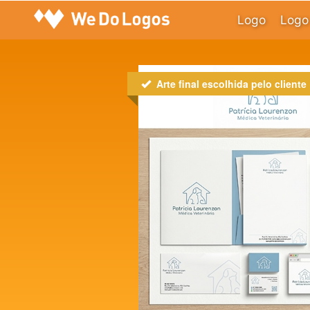
Logo
Logo 
Arte final escolhida pelo cliente