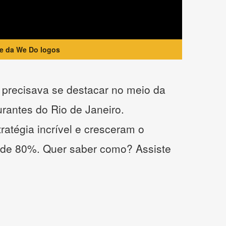
te da We Do logos
precisava se destacar no meio da
urantes do Rio de Janeiro.
atégia incrível e cresceram o
 de 80%. Quer saber como? Assiste