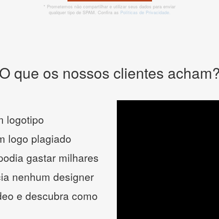
* Prometemos não compartilhar e utilizar seus dados para enviar
qualquer tipo de SPAM. Confira as
Políticas de Privacidade.
O que os nossos clientes acham
 logotipo
um logo plagiado
podia gastar milhares
cia nenhum designer
ídeo e descubra como