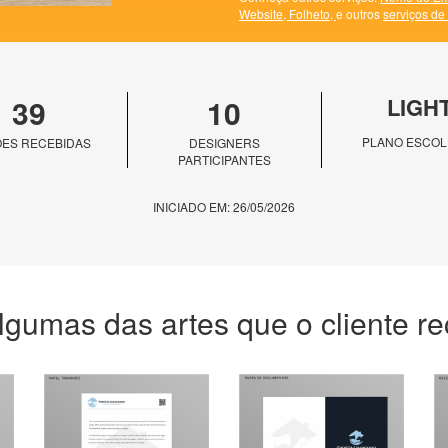
Website,
Folheto,
e outros
serviços de
39
10
LIGH
PLANO ESCOL
ES RECEBIDAS
DESIGNERS
PARTICIPANTES
INICIADO EM: 26/05/2026
lgumas das artes que o cliente r