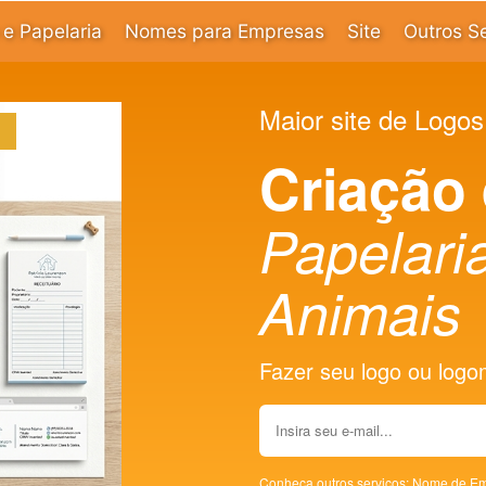
e Papelaria
Nomes para Empresas
Site
Outros S
Maior site de Logos
Criação
Papelaria
Animais
Fazer seu logo ou logoma
Conheça outros serviços:
Nome de Em