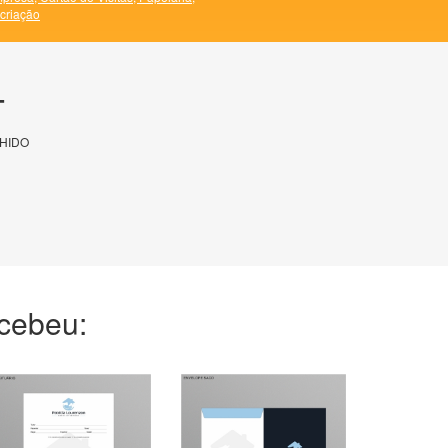
 criação
T
HIDO
ecebeu: