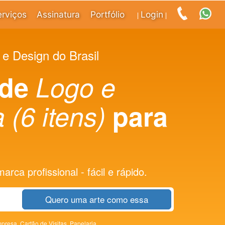
erviços
Assinatura
Portfólio
Login
|
|
 e Design do Brasil
 de
Logo e
 (6 itens)
para
rca profissional - fácil e rápido.
Quero uma arte como essa
presa,
Cartão de Visitas,
Papelaria,