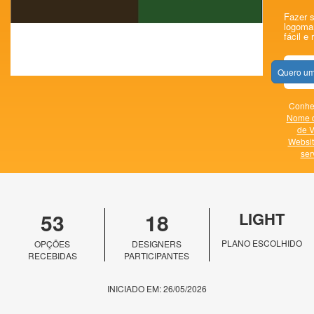
Fazer s
logomar
fácil e 
Quero um
Conheç
Nome 
de V
Websit
ser
53
18
LIGHT
PLANO ESCOLHIDO
OPÇÕES
DESIGNERS
RECEBIDAS
PARTICIPANTES
INICIADO EM: 26/05/2026