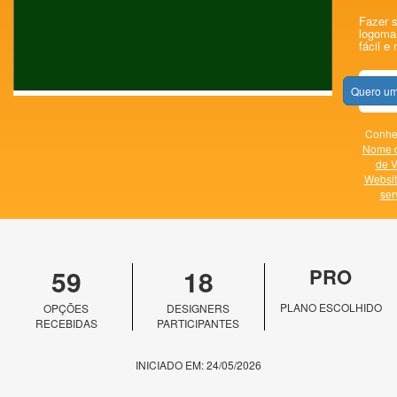
Fazer s
logomar
fácil e 
Quero um
Conheç
Nome 
de V
Websit
ser
59
18
PRO
PLANO ESCOLHIDO
OPÇÕES
DESIGNERS
RECEBIDAS
PARTICIPANTES
INICIADO EM: 24/05/2026