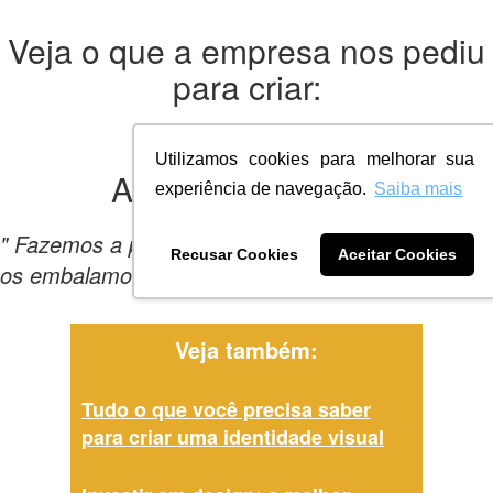
Veja o que a empresa nos pediu
para criar:
Utilizamos cookies para melhorar sua
A empresa
queria:
experiência de navegação.
Saiba mais
" Fazemos a plantação de Microverdes, colheita e
Recusar Cookies
Aceitar Cookies
os embalamos para o consumidor. "
Veja também:
Tudo o que você precisa saber
para criar uma identidade visual