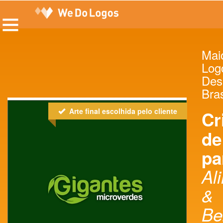
Maio
Log
Des
Bras
Arte final escolhida pelo cliente
Cr
de
pa
Al
&
Be