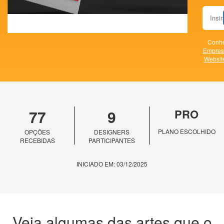
Conhe
Empres
Websit
77
9
PRO
PLANO ESCOLHIDO
OPÇÕES
DESIGNERS
RECEBIDAS
PARTICIPANTES
INICIADO EM: 03/12/2025
Veja algumas das artes que o