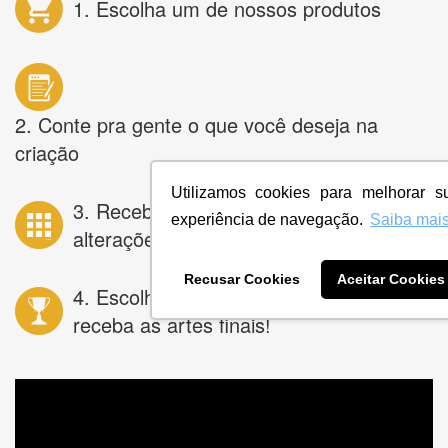
1. Escolha um de nossos produtos
2. Conte pra gente o que você deseja na
criação
Utilizamos cookies para melhorar s
3. Receba dezenas de opções e peça
experiência de navegação.
Saiba mai
alterações ilimitadas
Recusar Cookies
Aceitar Cookies
4. Escolha a melhor opção e
receba as artes finais!