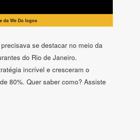
te da We Do logos
precisava se destacar no meio da
urantes do Rio de Janeiro.
atégia incrível e cresceram o
 de 80%. Quer saber como? Assiste