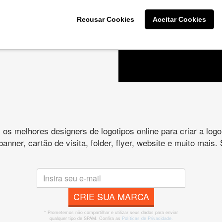
Recusar Cookies
Aceitar Cookies
es e peça
s melhores designers de logotipos online para criar a lo
 banner, cartão de visita, folder, flyer, website e muito mai
CRIE SUA MARCA
* Prometemos não compartilhar e utilizar seus dados para enviar
qualquer tipo de SPAM. Confira as
Políticas de Privacidade.