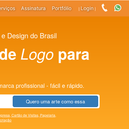
erviços
Assinatura
Portfólio
Login
|
|
 e Design do Brasil
 de
Logo
para
rca profissional - fácil e rápido.
Quero uma arte como essa
presa,
Cartão de Visitas,
Papelaria,
 criação