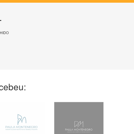
T
HIDO
ecebeu: