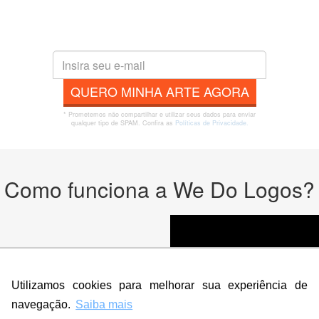
QUERO MINHA ARTE AGORA
* Prometemos não compartilhar e utilizar seus dados para enviar
qualquer tipo de SPAM. Confira as
Políticas de Privacidade.
Como funciona a We Do Logos?
odutos
Utilizamos cookies para melhorar sua experiência de
navegação.
Saiba mais
cê deseja na criação