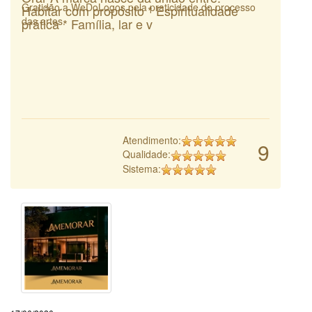
Gratidão a WeDoLogos pela praticidade do processo
Habitar com propósito * Espiritualidade
das artes.
prática * Família, lar e v
Atendimento:
9
Qualidade:
Sistema: