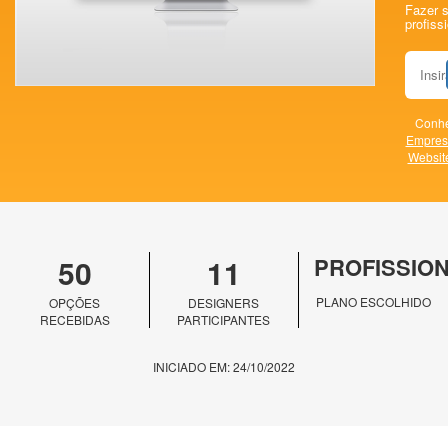
Fazer 
profissi
Conhe
Empres
Websit
50
11
PROFISSIO
PLANO ESCOLHIDO
OPÇÕES
DESIGNERS
RECEBIDAS
PARTICIPANTES
INICIADO EM: 24/10/2022