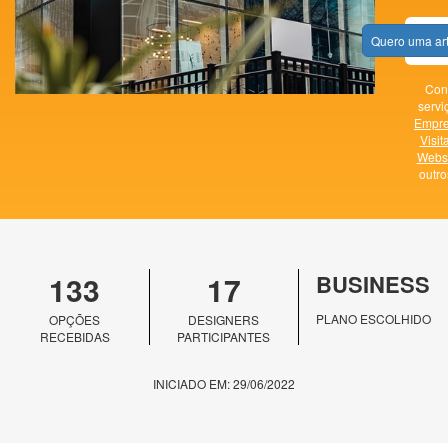
Quero uma ar
Con
servi
Empr
Visit
Websi
outr
133
17
BUSINESS
PLANO ESCOLHIDO
OPÇÕES
DESIGNERS
RECEBIDAS
PARTICIPANTES
INICIADO EM: 29/06/2022