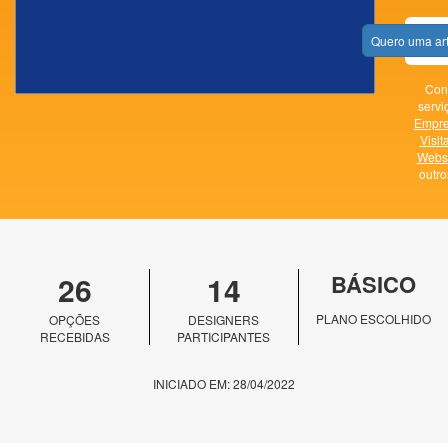
Quero uma ar
Con
servi
Empr
Visit
Websi
outr
26
14
BÁSICO
PLANO ESCOLHIDO
OPÇÕES
DESIGNERS
RECEBIDAS
PARTICIPANTES
INICIADO EM: 28/04/2022