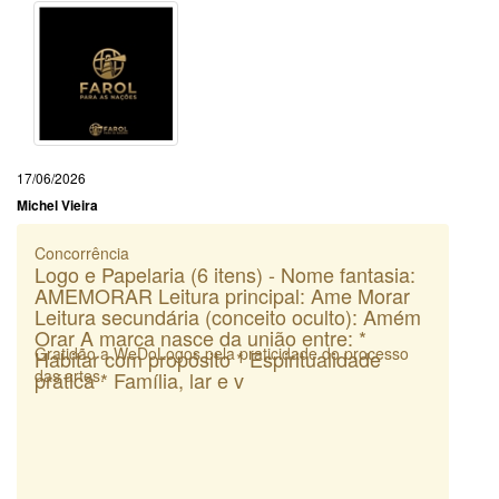
17/06/2026
Michel Vieira
Concorrência
Logo e Papelaria (6 itens) - Nome fantasia:
AMEMORAR Leitura principal: Ame Morar
Leitura secundária (conceito oculto): Amém
Orar A marca nasce da união entre: *
Gratidão a WeDoLogos pela praticidade do processo
Habitar com propósito * Espiritualidade
das artes.
prática * Família, lar e v