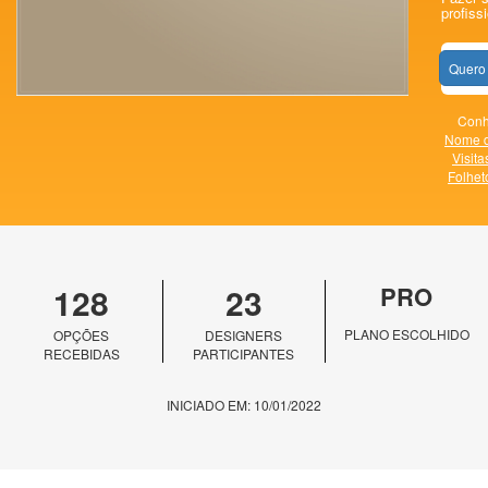
profissi
Quero
Conh
Nome 
Visita
Folhet
128
23
PRO
PLANO ESCOLHIDO
OPÇÕES
DESIGNERS
RECEBIDAS
PARTICIPANTES
INICIADO EM: 10/01/2022