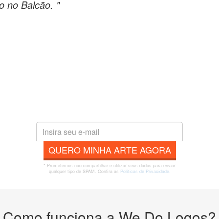
o no Balcão. "
QUERO MINHA ARTE AGORA
* Prometemos não compartilhar e utilizar seus dados para enviar
qualquer tipo de SPAM. Confira as
Políticas de Privacidade.
Como funciona a We Do Logos?