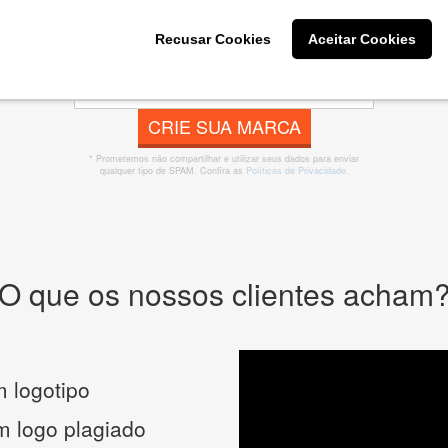
 banner, cartão de visita, folder, flyer, website e muito mai
Recusar Cookies
Aceitar Cookies
CRIE SUA MARCA
* Prometemos não compartilhar e utilizar seus dados para enviar
qualquer tipo de SPAM. Confira as
Políticas de Privacidade.
O que os nossos clientes acham
 logotipo
um logo plagiado