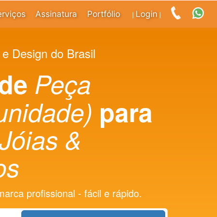
erviços
Assinatura
Portfólio
Login
|
|
 e Design do Brasil
 de
Peça
(unidade)
para
Jóias &
os
rca profissional - fácil e rápido.