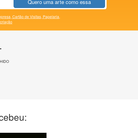
Quero uma arte como essa
presa,
Cartão de Visitas,
Papelaria,
 criação
T
HIDO
ecebeu: