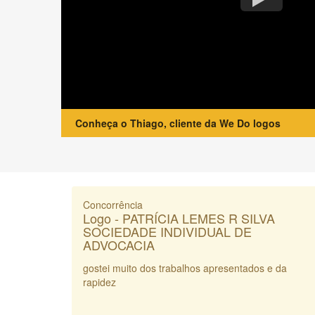
Conheça o Thiago, cliente da We Do logos
Concorrência
Logo - PATRÍCIA LEMES R SILVA
SOCIEDADE INDIVIDUAL DE
ADVOCACIA
gostei muito dos trabalhos apresentados e da
rapidez