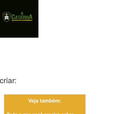
riar:
Veja também: