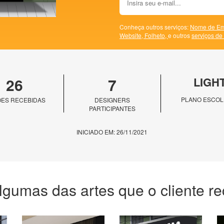
Conheça outros serviços:
Nome de Em
Website,
Folheto,
e outros
serviços de
26
7
LIGH
PLANO ESCOL
ES RECEBIDAS
DESIGNERS
PARTICIPANTES
INICIADO EM: 26/11/2021
lgumas das artes que o cliente r