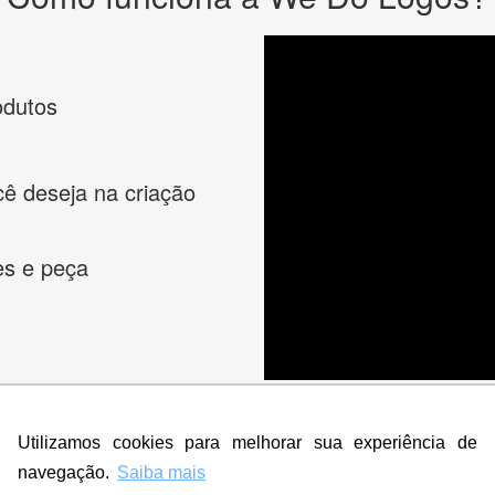
odutos
cê deseja na criação
es e peça
Utilizamos cookies para melhorar sua experiência de
navegação.
Saiba mais
s melhores designers de logotipos online para criar a lo