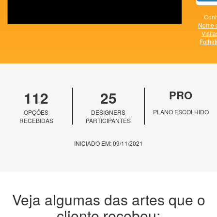
Conh
Nome 
Visita
Folhet
112
25
PRO
PLANO ESCOLHIDO
OPÇÕES
DESIGNERS
RECEBIDAS
PARTICIPANTES
INICIADO EM: 09/11/2021
Veja algumas das artes que o
cliente recebeu: