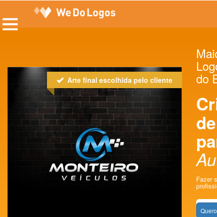
Maio
Log
do B
Arte final escolhida pelo cliente
Cr
de
pa
Au
Fazer 
profissi
Quero