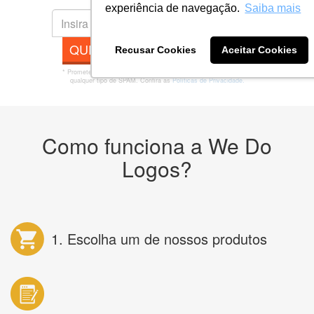
experiência de navegação.
Saiba mais
QUERO MINHA ARTE AGORA
Recusar Cookies
Aceitar Cookies
* Prometemos não compartilhar e utilizar seus dados para enviar
qualquer tipo de SPAM. Confira as
Políticas de Privacidade.
Como funciona a We Do
Logos?
1. Escolha um de nossos produtos