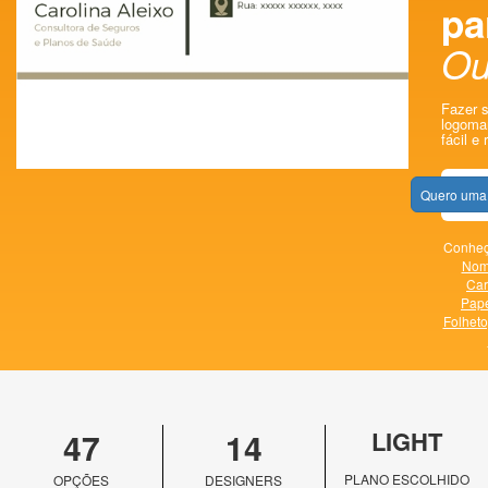
pa
Ou
Fazer s
logomar
fácil e 
Quero uma 
Conheça
Nom
Car
Pape
Folheto
47
14
LIGHT
PLANO ESCOLHIDO
OPÇÕES
DESIGNERS