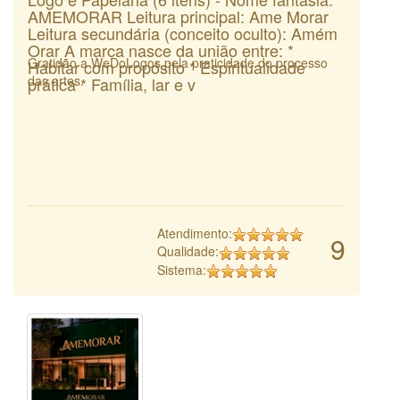
AMEMORAR Leitura principal: Ame Morar
Leitura secundária (conceito oculto): Amém
Orar A marca nasce da união entre: *
Gratidão a WeDoLogos pela praticidade do processo
Habitar com propósito * Espiritualidade
das artes.
prática * Família, lar e v
Atendimento:
9
Qualidade:
Sistema: