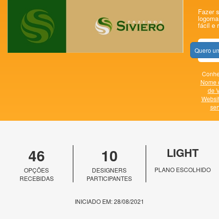
Fazer s
logomar
fácil e 
Quero um
Conheç
Nome 
de V
Websi
ser
46
10
LIGHT
PLANO ESCOLHIDO
OPÇÕES
DESIGNERS
RECEBIDAS
PARTICIPANTES
INICIADO EM: 28/08/2021