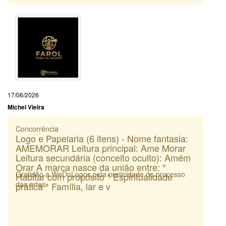
17/06/2026
Michel Vieira
Concorrência
Logo e Papelaria (6 itens) - Nome fantasia:
AMEMORAR Leitura principal: Ame Morar
Leitura secundária (conceito oculto): Amém
Orar A marca nasce da união entre: *
Gratidão a WeDoLogos pela praticidade do processo
Habitar com propósito * Espiritualidade
das artes.
prática * Família, lar e v