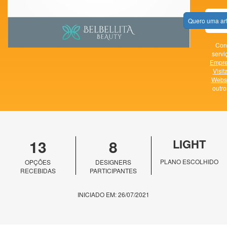
Quero uma ar
Con
servi
Empr
Visit
Websi
outr
13
8
LIGHT
PLANO ESCOLHIDO
OPÇÕES
DESIGNERS
RECEBIDAS
PARTICIPANTES
INICIADO EM: 26/07/2021