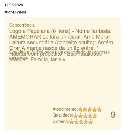
17/06/2026
Michel Vieira
Concorrência
Logo e Papelaria (6 itens) - Nome fantasia:
AMEMORAR Leitura principal: Ame Morar
Leitura secundária (conceito oculto): Amém
Orar A marca nasce da união entre: *
Gratidão a WeDoLogos pela praticidade do processo
Habitar com propósito * Espiritualidade
das artes.
prática * Família, lar e v
Atendimento:
9
Qualidade:
Sistema: