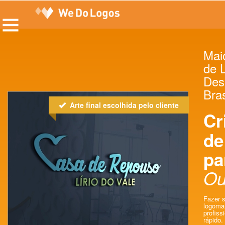
Maio
de 
Des
Bras
Arte final escolhida pelo cliente
Cr
de
pa
Ou
Fazer s
logoma
profissi
rápido.