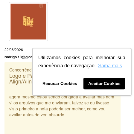
22/06/2026
rodrigo.13@globo.com
Utilizamos cookies para melhorar sua
experiência de navegação.
Saiba mais
Concorrência
Logo e Papelaria (6 itens) - Prime
Align/Alinhadores invisíveis
Recusar Cookies
Aceitar Cookies
agora mesmo estou sendo obrigada a avaliar mas nem
vi os arquivos que me enviaram. talvez se eu tivesse
visto primeiro a nota poderia ser melhor, como vou
avaliar antes de ver, absurdo.