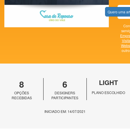
Quero uma ar
Con
servi
Empr
Visit
Websi
outr
8
6
LIGHT
PLANO ESCOLHIDO
OPÇÕES
DESIGNERS
RECEBIDAS
PARTICIPANTES
INICIADO EM: 14/07/2021