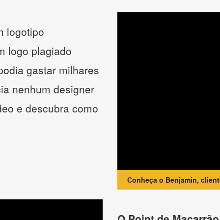
 logotipo
um logo plagiado
podia gastar milhares
cia nenhum designer
ídeo e descubra como
Conheça o Benjamin, clien
O Point de Macarrão