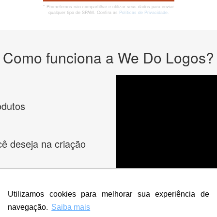
* Prometemos não compartilhar e utilizar seus dados para enviar
qualquer tipo de SPAM. Confira as
Políticas de Privacidade.
Como funciona a We Do Logos?
odutos
cê deseja na criação
es e peça
Utilizamos cookies para melhorar sua experiência de
navegação.
Saiba mais