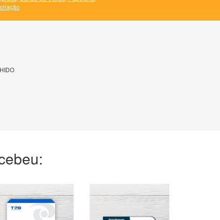
 criação
HIDO
ecebeu: