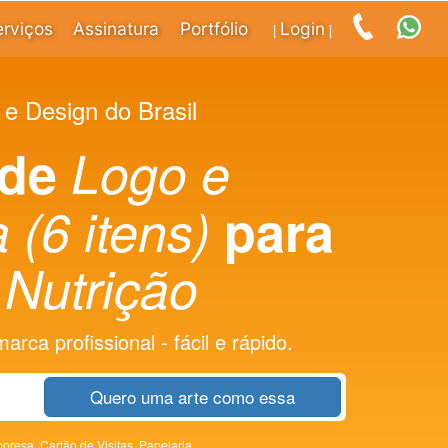
erviços
Assinatura
Portfólio
Login
|
|
 e Design do Brasil
 de
Logo e
 (6 itens)
para
Nutrição
rca profissional - fácil e rápido.
Quero uma arte como essa
presa,
Cartão de Visitas,
Papelaria,