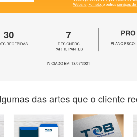
Website,
Folheto,
e outros
serviços de
30
7
PRO
PLANO ESCOL
ES RECEBIDAS
DESIGNERS
PARTICIPANTES
INICIADO EM: 13/07/2021
lgumas das artes que o cliente r