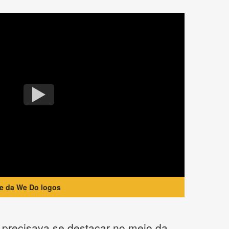
te da We Do logos
precisava se destacar no meio da