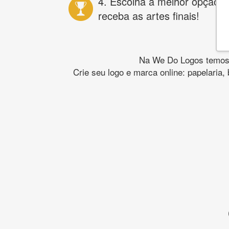
4. Escolha a melhor opção e
receba as artes finais!
Na We Do Logos temos o
Crie seu logo e marca online: papelaria,