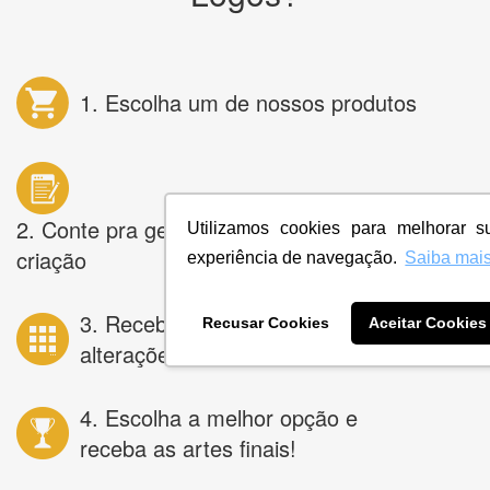
1. Escolha um de nossos produtos
2. Conte pra gente o que você deseja na
Utilizamos cookies para melhorar s
criação
experiência de navegação.
Saiba mai
3. Receba dezenas de opções e peça
Recusar Cookies
Aceitar Cookies
alterações ilimitadas
4. Escolha a melhor opção e
receba as artes finais!