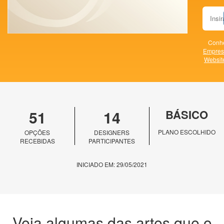
Conhe
Empres
Websit
51
14
BÁSICO
PLANO ESCOLHIDO
OPÇÕES
DESIGNERS
RECEBIDAS
PARTICIPANTES
INICIADO EM: 29/05/2021
Veja algumas das artes que o