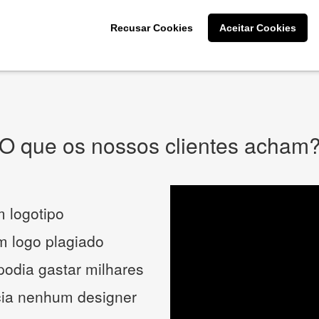
CRIE SUA MARCA
Recusar Cookies
Aceitar Cookies
* Prometemos não compartilhar e utilizar seus dados para enviar
qualquer tipo de SPAM. Confira as
Políticas de Privacidade.
O que os nossos clientes acham
 logotipo
um logo plagiado
podia gastar milhares
cia nenhum designer