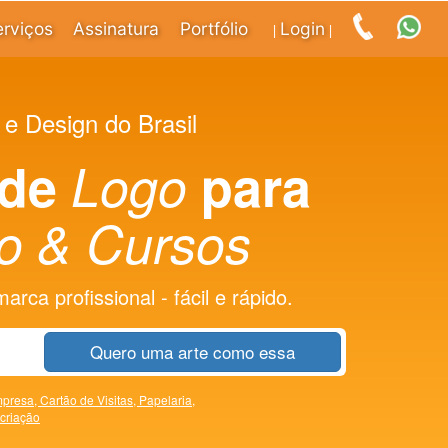
erviços
Assinatura
Portfólio
Login
|
|
 e Design do Brasil
 de
Logo
para
o & Cursos
rca profissional - fácil e rápido.
Quero uma arte como essa
presa,
Cartão de Visitas,
Papelaria,
 criação