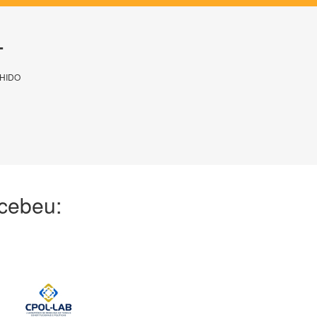
T
HIDO
ecebeu: