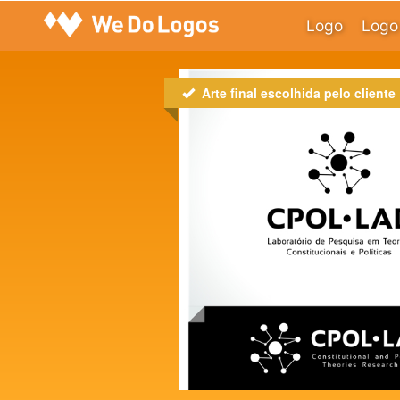
Logo
Logo 
Arte final escolhida pelo cliente