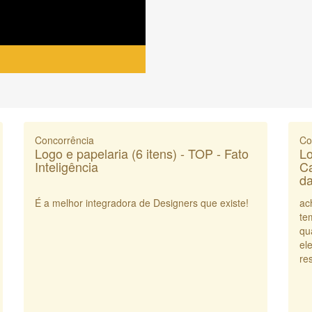
Concorrência
Co
Logo e papelaria (6 itens) - TOP - Fato
Lo
Inteligência
Ca
da
É a melhor integradora de Designers que existe!
ac
te
qu
el
res