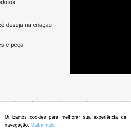
odutos
cê deseja na criação
es e peça
s melhores designers de logotipos online para criar a lo
 banner, cartão de visita, folder, flyer, website e muito mai
Utilizamos cookies para melhorar sua experiência de
navegação.
Saiba mais