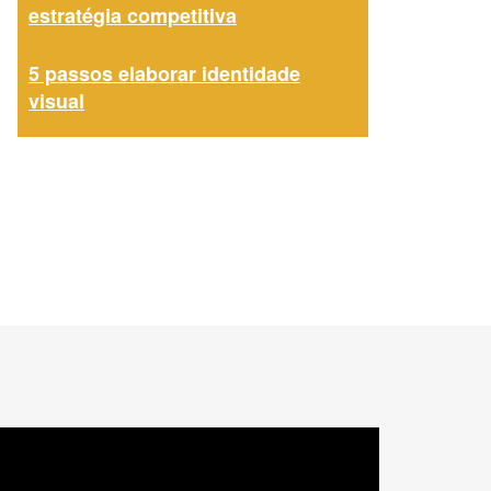
estratégia competitiva
5 passos elaborar identidade
visual