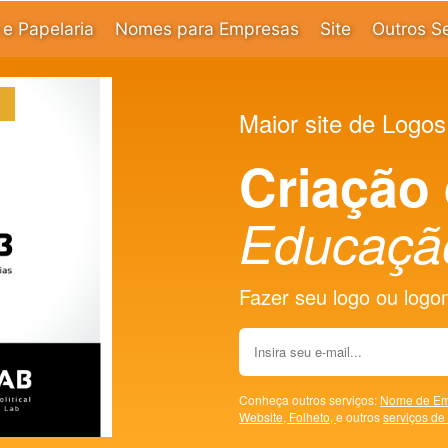
e Papelaria
Nomes para Empresas
Site
Outros S
Maior site de Logos
Criação
Educaçã
Fazer seu logo ou logoma
Conheça outros serviços:
Nome de Em
Website,
Folheto,
e outros
serviços de