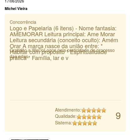
17/06/2026
Michel Vieira
Concorrência
Logo e Papelaria (6 itens) - Nome fantasia:
AMEMORAR Leitura principal: Ame Morar
Leitura secundária (conceito oculto): Amém
Orar A marca nasce da união entre: *
Gratidão a WeDoLogos pela praticidade do processo
Habitar com propósito * Espiritualidade
das artes.
prática * Família, lar e v
Atendimento:
9
Qualidade:
Sistema: