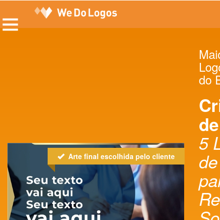
Maio
Log
do B
Cr
de
5 
de
Arte final escolhida pelo cliente
pa
Re
So