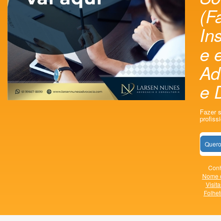
(F
In
e 
Ad
e D
Fazer 
profissi
Quero
Conh
Nome 
Visita
Folhet