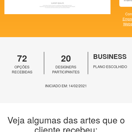
Con
Empr
Webs
72
20
BUSINESS
PLANO ESCOLHIDO
OPÇÕES
DESIGNERS
RECEBIDAS
PARTICIPANTES
INICIADO EM: 14/02/2021
Veja algumas das artes que o
cliente recebeu: