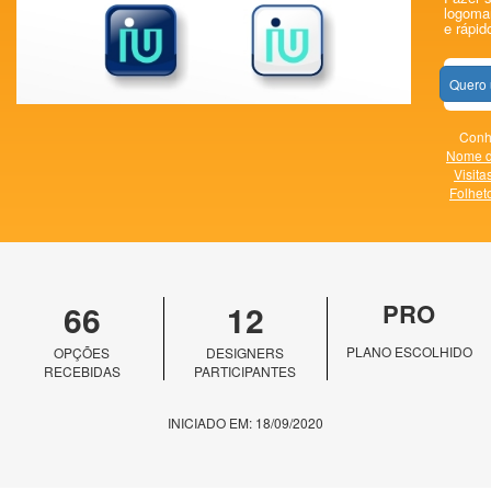
logomar
e rápid
Quero 
Conhe
Nome d
Visita
Folhet
66
12
PRO
PLANO ESCOLHIDO
OPÇÕES
DESIGNERS
RECEBIDAS
PARTICIPANTES
INICIADO EM: 18/09/2020