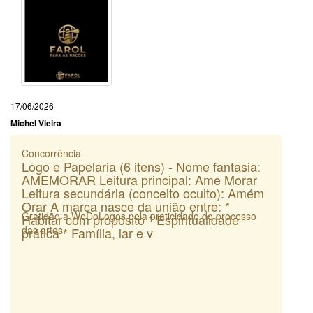
17/06/2026
Michel Vieira
Concorrência
Logo e Papelaria (6 itens) - Nome fantasia:
AMEMORAR Leitura principal: Ame Morar
Leitura secundária (conceito oculto): Amém
Orar A marca nasce da união entre: *
Gratidão a WeDoLogos pela praticidade do processo
Habitar com propósito * Espiritualidade
das artes.
prática * Família, lar e v