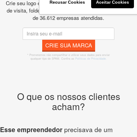
Crie seu logo e marca online: papelaria, banner, cartão
Recusar Cookies
Aceitar Cookies
de visita, folder, flyer, website e muito mais. São mais
de 36.612 empresas atendidas.
CRIE SUA MARCA
* Prometemos não compartilhar e utilizar seus dados para enviar
qualquer tipo de SPAM. Confira as
Políticas de Privacidade.
O que os nossos clientes
acham?
Esse empreendedor
precisava de um