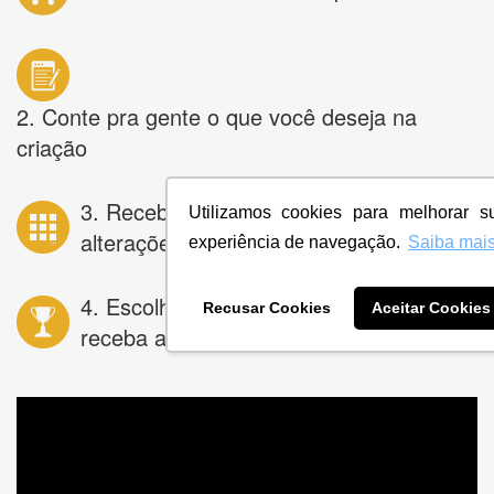
2. Conte pra gente o que você deseja na
criação
3. Receba dezenas de opções e peça
Utilizamos cookies para melhorar s
alterações ilimitadas
experiência de navegação.
Saiba mai
4. Escolha a melhor opção e
Recusar Cookies
Aceitar Cookies
receba as artes finais!