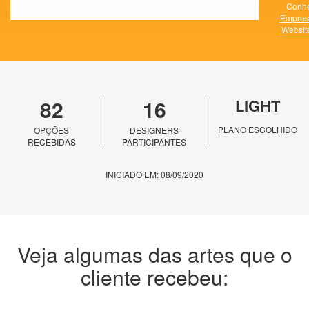
Conhe
Empres
Websit
82
16
LIGHT
PLANO ESCOLHIDO
OPÇÕES
DESIGNERS
RECEBIDAS
PARTICIPANTES
INICIADO EM: 08/09/2020
Veja algumas das artes que o
cliente recebeu: