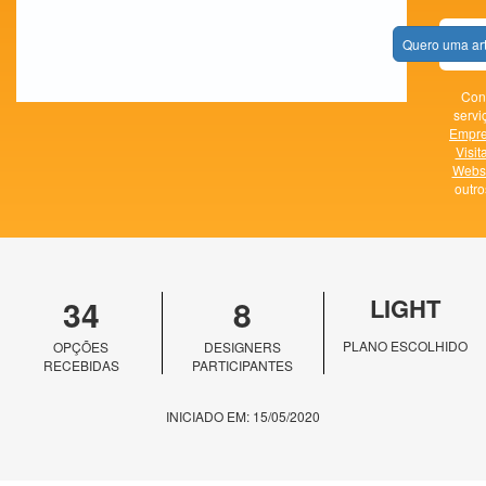
Quero uma ar
Con
servi
Empr
Visit
Websi
outr
34
8
LIGHT
PLANO ESCOLHIDO
OPÇÕES
DESIGNERS
RECEBIDAS
PARTICIPANTES
INICIADO EM: 15/05/2020