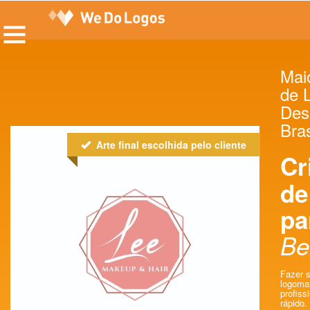
Maio
de 
Des
Bras
Arte final escolhida pelo cliente
Cr
de
pa
Be
Fazer s
logoma
profissi
rápido.