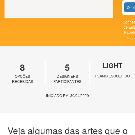
Quer
Conheça
de Em
Papela
outr
8
5
LIGHT
PLANO ESCOLHIDO
OPÇÕES
DESIGNERS
RECEBIDAS
PARTICIPANTES
INICIADO EM: 30/04/2020
Veja algumas das artes que o