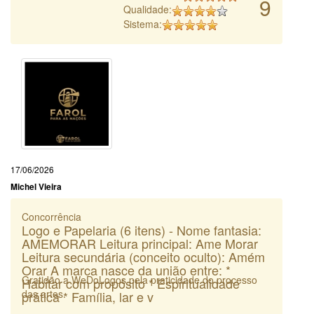
9
Qualidade:
Sistema:
17/06/2026
Michel Vieira
Concorrência
Logo e Papelaria (6 itens) - Nome fantasia:
AMEMORAR Leitura principal: Ame Morar
Leitura secundária (conceito oculto): Amém
Orar A marca nasce da união entre: *
Gratidão a WeDoLogos pela praticidade do processo
Habitar com propósito * Espiritualidade
das artes.
prática * Família, lar e v