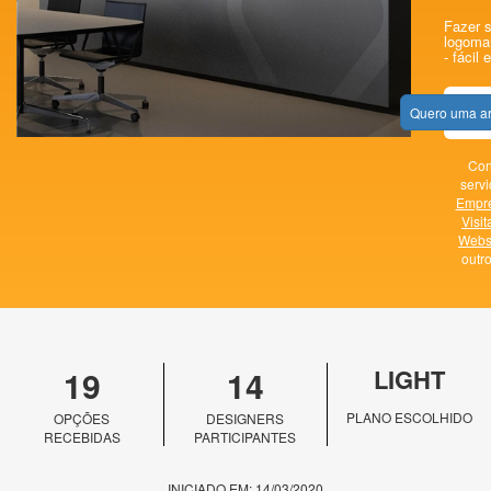
Fazer s
logomar
- fácil 
Quero uma ar
Con
servi
Empr
Visit
Webs
outr
19
14
LIGHT
PLANO ESCOLHIDO
OPÇÕES
DESIGNERS
RECEBIDAS
PARTICIPANTES
INICIADO EM: 14/03/2020