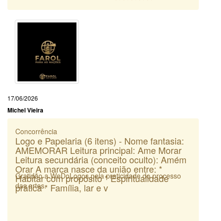
17/06/2026
Michel Vieira
Concorrência
Logo e Papelaria (6 itens) - Nome fantasia:
AMEMORAR Leitura principal: Ame Morar
Leitura secundária (conceito oculto): Amém
Orar A marca nasce da união entre: *
Gratidão a WeDoLogos pela praticidade do processo
Habitar com propósito * Espiritualidade
das artes.
prática * Família, lar e v