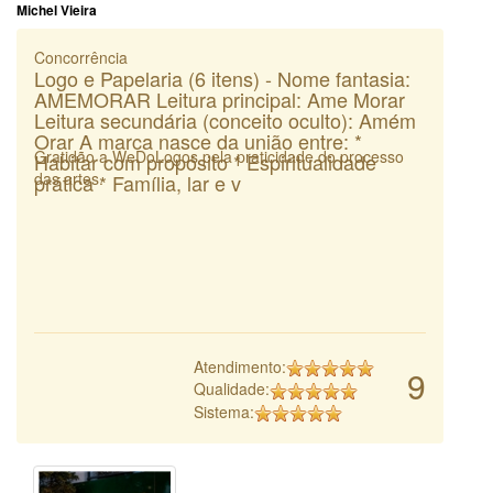
Michel Vieira
Concorrência
Logo e Papelaria (6 itens) - Nome fantasia:
AMEMORAR Leitura principal: Ame Morar
Leitura secundária (conceito oculto): Amém
Orar A marca nasce da união entre: *
Gratidão a WeDoLogos pela praticidade do processo
Habitar com propósito * Espiritualidade
das artes.
prática * Família, lar e v
Atendimento:
9
Qualidade:
Sistema: