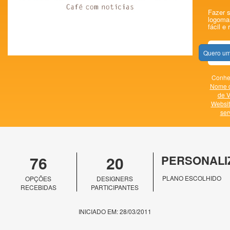
Fazer s
logomar
fácil e 
Quero um
Conheç
Nome 
de V
Websit
ser
76
20
PERSONALI
PLANO ESCOLHIDO
OPÇÕES
DESIGNERS
RECEBIDAS
PARTICIPANTES
INICIADO EM: 28/03/2011