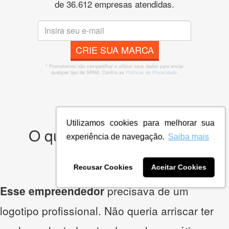
de 36.612 empresas atendidas.
CRIE SUA MARCA
* Prometemos não compartilhar e utilizar seus dados para enviar
qualquer tipo de SPAM. Confira as
Políticas de Privacidade.
Utilizamos cookies para melhorar sua
O que os nossos clientes
experiência de navegação.
Saiba mais
acham?
Recusar Cookies
Aceitar Cookies
Esse empreendedor
precisava de um
logotipo profissional. Não queria arriscar ter