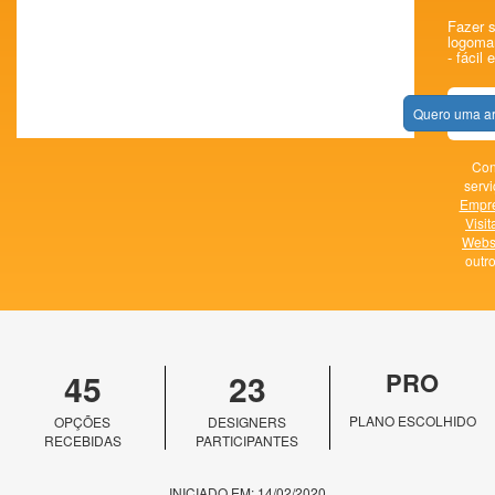
Fazer s
logomar
- fácil 
Quero uma ar
Con
servi
Empr
Visit
Webs
outr
45
23
PRO
PLANO ESCOLHIDO
OPÇÕES
DESIGNERS
RECEBIDAS
PARTICIPANTES
INICIADO EM: 14/02/2020