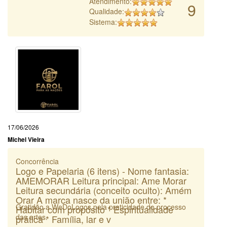
Atendimento:
9
Qualidade:
Sistema:
17/06/2026
Michel Vieira
Concorrência
Logo e Papelaria (6 itens) - Nome fantasia:
AMEMORAR Leitura principal: Ame Morar
Leitura secundária (conceito oculto): Amém
Orar A marca nasce da união entre: *
Gratidão a WeDoLogos pela praticidade do processo
Habitar com propósito * Espiritualidade
das artes.
prática * Família, lar e v