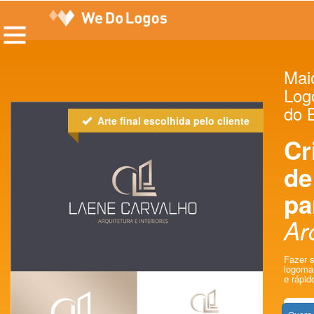
Maio
Log
do B
Arte final escolhida pelo cliente
Cr
de
pa
Ar
Fazer s
logomar
e rápid