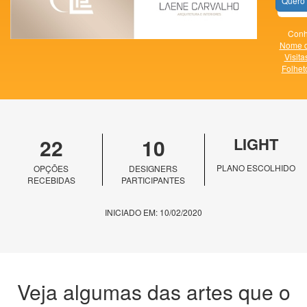
Quero 
Conh
Nome d
Visita
Folhet
22
10
LIGHT
PLANO ESCOLHIDO
OPÇÕES
DESIGNERS
RECEBIDAS
PARTICIPANTES
INICIADO EM: 10/02/2020
Veja algumas das artes que o