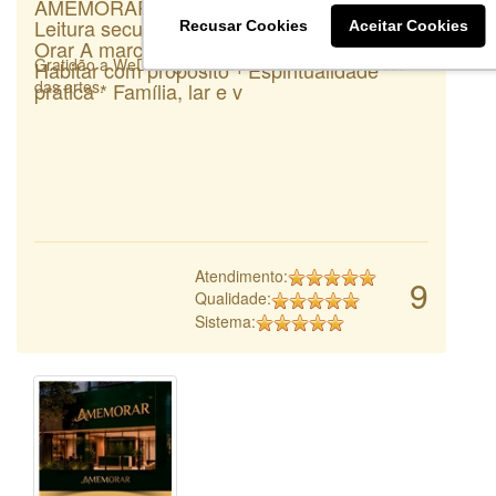
AMEMORAR Leitura principal: Ame Morar
Leitura secundária (conceito oculto): Amém
Recusar Cookies
Aceitar Cookies
Orar A marca nasce da união entre: *
Gratidão a WeDoLogos pela praticidade do processo
Habitar com propósito * Espiritualidade
das artes.
prática * Família, lar e v
Atendimento:
9
Qualidade:
Sistema: