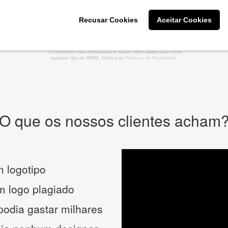
Recusar Cookies
Aceitar Cookies
CRIE SUA MARCA
* Prometemos não compartilhar e utilizar seus dados para enviar
qualquer tipo de SPAM. Confira as
Políticas de Privacidade.
O que os nossos clientes acham
 logotipo
um logo plagiado
podia gastar milhares