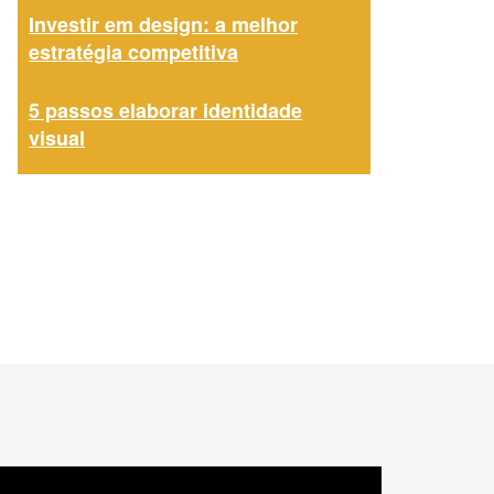
Investir em design: a melhor
estratégia competitiva
5 passos elaborar identidade
visual