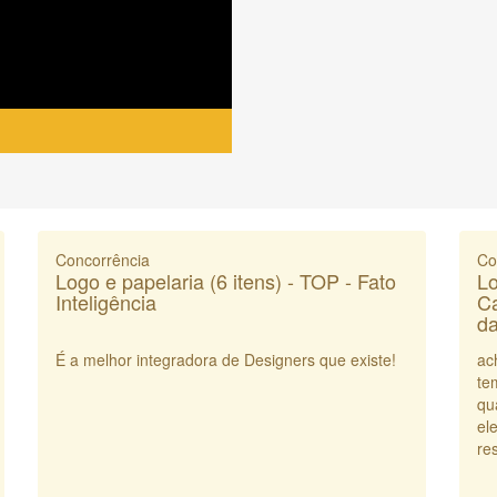
Concorrência
Co
Logo e papelaria (6 itens) - TOP - Fato
Lo
Inteligência
Ca
da
É a melhor integradora de Designers que existe!
ac
te
qu
el
res