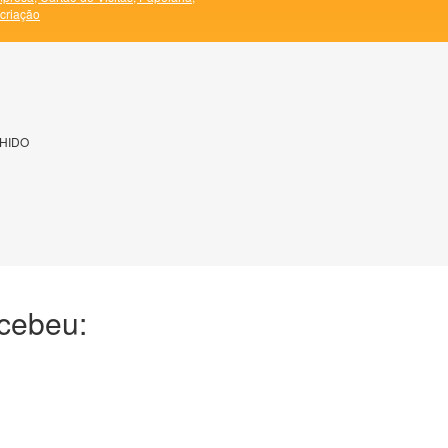
 criação
HIDO
ecebeu: