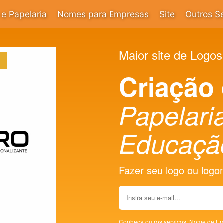
e Papelaria
Nomes para Empresas
Site
Outros S
Maior site de Logos
Criação
Papelaria
Educaçã
Fazer seu logo ou logoma
Conheça outros serviços:
Nome de Em