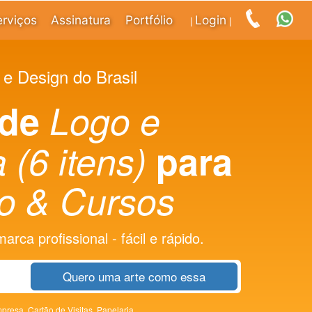
erviços
Assinatura
Portfólio
Login
|
|
 e Design do Brasil
 de
Logo e
 (6 itens)
para
o & Cursos
rca profissional - fácil e rápido.
Quero uma arte como essa
presa,
Cartão de Visitas,
Papelaria,