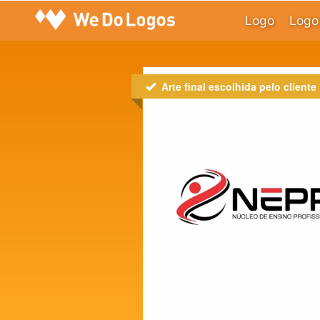
Logo
Logo 
Arte final escolhida pelo cliente