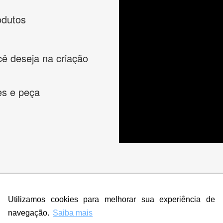
odutos
cê deseja na criação
es e peça
s melhores designers de logotipos online para criar a lo
Utilizamos cookies para melhorar sua experiência de
 banner, cartão de visita, folder, flyer, website e muito mai
navegação.
Saiba mais