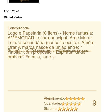
17/06/2026
Michel Vieira
Concorrência
Logo e Papelaria (6 itens) - Nome fantasia:
AMEMORAR Leitura principal: Ame Morar
Leitura secundária (conceito oculto): Amém
Orar A marca nasce da união entre: *
Gratidão a WeDoLogos pela praticidade do processo
Habitar com propósito * Espiritualidade
das artes.
prática * Família, lar e v
Atendimento:
9
Qualidade:
Sistema: