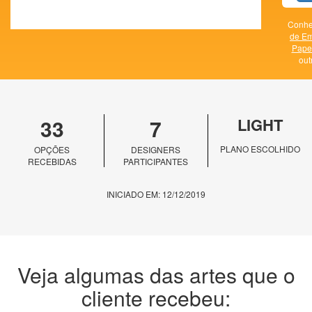
Conhe
de E
Papel
out
33
7
LIGHT
PLANO ESCOLHIDO
OPÇÕES
DESIGNERS
RECEBIDAS
PARTICIPANTES
INICIADO EM: 12/12/2019
Veja algumas das artes que o
cliente recebeu: