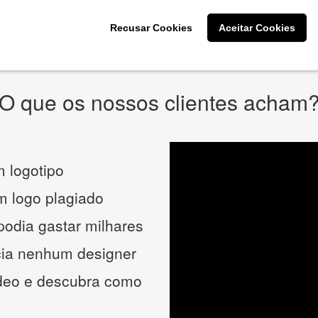
* Prometemos não compartilhar e utilizar seus dados para enviar
qualquer tipo de SPAM. Confira as
Políticas de Privacidade.
Recusar Cookies
Aceitar Cookies
O que os nossos clientes acham
 logotipo
um logo plagiado
podia gastar milhares
cia nenhum designer
ídeo e descubra como