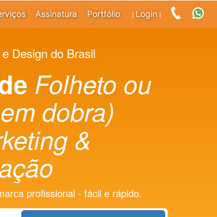
erviços
Assinatura
Portfólio
Login
|
|
 e Design do Brasil
 de
Folheto ou
sem dobra)
keting &
ação
rca profissional - fácil e rápido.