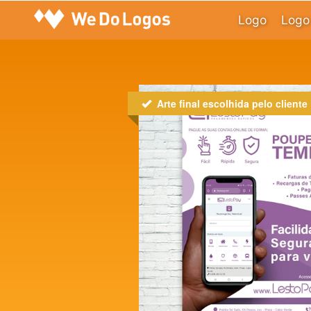
Logo
Logo 
Arte final escolhida pelo cliente