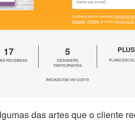
Conheça outros serviços:
Nome de Em
Website,
Folheto,
e outros
serviços de
17
5
PLUS
PLANO ESCOL
ES RECEBIDAS
DESIGNERS
PARTICIPANTES
INICIADO EM: 09/12/2019
lgumas das artes que o cliente r