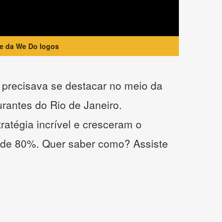
te da We Do logos
precisava se destacar no meio da
urantes do Rio de Janeiro.
atégia incrível e cresceram o
 de 80%. Quer saber como? Assiste