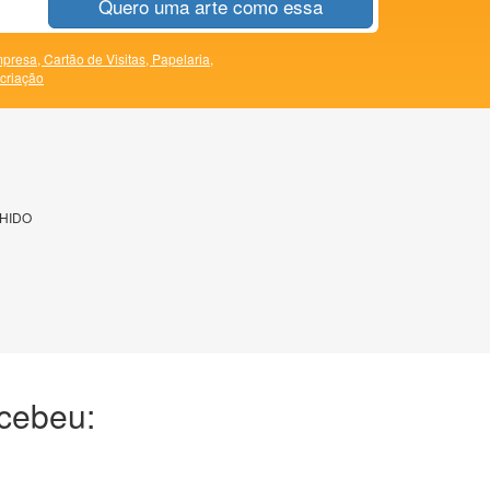
Quero uma arte como essa
presa,
Cartão de Visitas,
Papelaria,
 criação
HIDO
ecebeu: