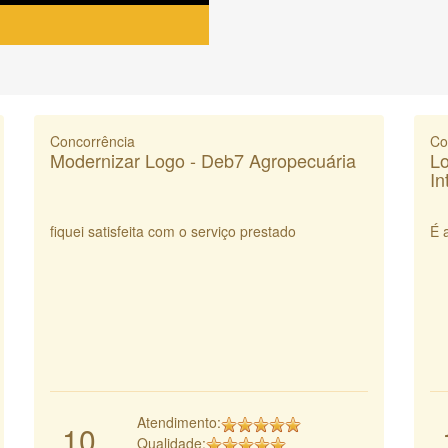
Concorrência
Co
Modernizar Logo - Deb7 Agropecuária
Lo
In
fiquei satisfeita com o serviço prestado
É 
Atendimento:
10
Qualidade: